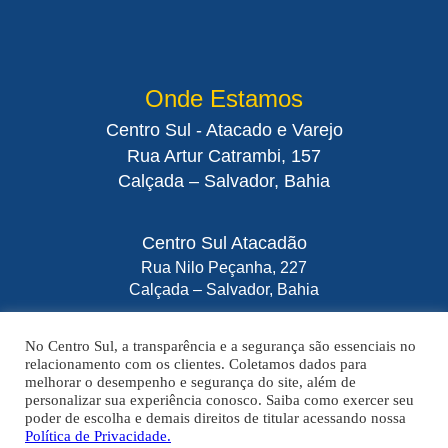
Onde Estamos
Centro Sul - Atacado e Varejo
Rua Artur Catrambi, 157
Calçada – Salvador, Bahia
Centro Sul Atacadão
Rua Nilo Peçanha, 227
Calçada – Salvador, Bahia
No Centro Sul, a transparência e a segurança são essenciais no
relacionamento com os clientes. Coletamos dados para
melhorar o desempenho e segurança do site, além de
A VENDA E O CONSUMO DE BEBIDAS ALCOÓLICAS SÃO PROIBIDOS
personalizar sua experiência conosco. Saiba como exercer seu
PARA MENORES DE 18 ANOS. BEBIDA ALCOÓLICA PODE CAUSAR
poder de escolha e demais direitos de titular acessando nossa
DEPENDÊNCIA QUÍMICA E, EM EXCESSO, PROVOCA GRAVES MALES À
Política de Privacidade.
SAÚDE. BEBA COM MODERAÇÃO.