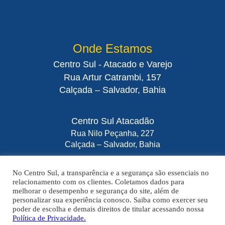
Onde Estamos
Centro Sul - Atacado e Varejo
Rua Artur Catrambi, 157
Calçada – Salvador, Bahia
Centro Sul Atacadão
Rua Nilo Peçanha, 227
Calçada – Salvador, Bahia
No Centro Sul, a transparência e a segurança são essenciais no
relacionamento com os clientes. Coletamos dados para
melhorar o desempenho e segurança do site, além de
A VENDA E O CONSUMO DE BEBIDAS ALCOÓLICAS SÃO PROIBIDOS
personalizar sua experiência conosco. Saiba como exercer seu
PARA MENORES DE 18 ANOS. BEBIDA ALCOÓLICA PODE CAUSAR
poder de escolha e demais direitos de titular acessando nossa
DEPENDÊNCIA QUÍMICA E, EM EXCESSO, PROVOCA GRAVES MALES À
Política de Privacidade.
SAÚDE. BEBA COM MODERAÇÃO.