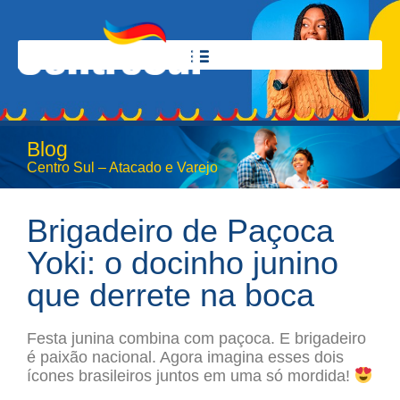
Blog
Centro Sul – Atacado e Varejo
Brigadeiro de Paçoca
Yoki: o docinho junino
que derrete na boca
Festa junina combina com paçoca. E brigadeiro
é paixão nacional. Agora imagina esses dois
ícones brasileiros juntos em uma só mordida!