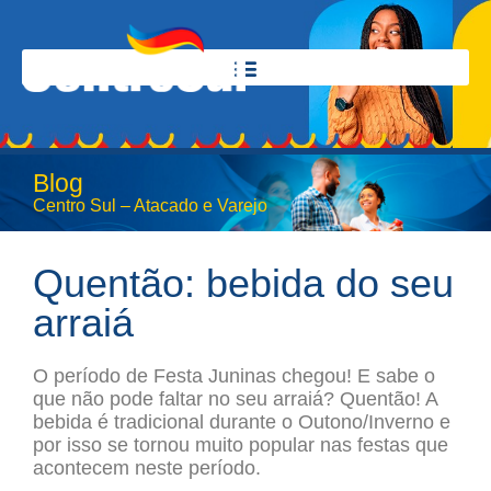
Blog
Centro Sul – Atacado e Varejo
Quentão: bebida do seu
arraiá
O período de Festa Juninas chegou! E sabe o
que não pode faltar no seu arraiá?
Quentão
! A
bebida é tradicional durante o Outono/Inverno e
por isso se tornou muito popular nas festas que
acontecem neste período.