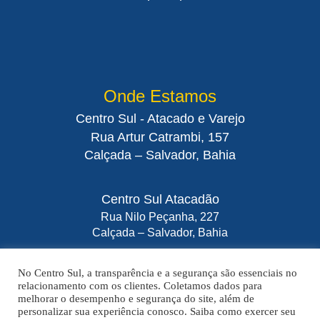
Onde Estamos
Centro Sul - Atacado e Varejo
Rua Artur Catrambi, 157
Calçada – Salvador, Bahia
Centro Sul Atacadão
Rua Nilo Peçanha, 227
Calçada – Salvador, Bahia
No Centro Sul, a transparência e a segurança são essenciais no
relacionamento com os clientes. Coletamos dados para
melhorar o desempenho e segurança do site, além de
A VENDA E O CONSUMO DE BEBIDAS ALCOÓLICAS SÃO PROIBIDOS
personalizar sua experiência conosco. Saiba como exercer seu