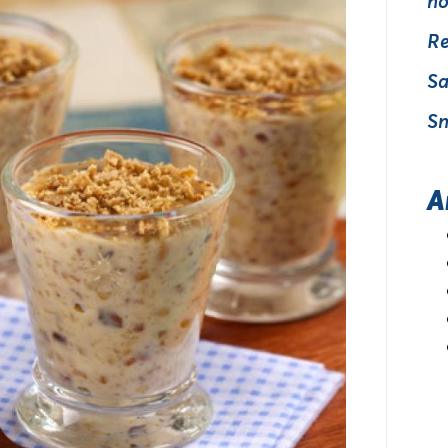
no
Re
Sa
Sn
A