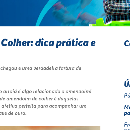
olher: dica prática e
C
 chegou e uma verdadeira fartura de
Ú
no arraiá é algo relacionado a amendoim!
Pá
e de amendoim de colher é daquelas
 afetiva perfeita para acompanhar um
Me
pa
ave de ouro.
Fr