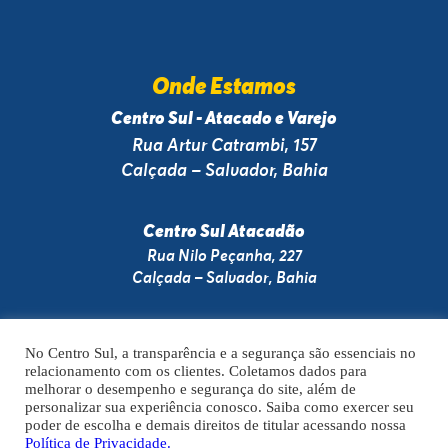
Onde Estamos
Centro Sul - Atacado e Varejo
Rua Artur Catrambi, 157
Calçada – Salvador, Bahia
Centro Sul Atacadão
Rua Nilo Peçanha, 227
Calçada – Salvador, Bahia
No Centro Sul, a transparência e a segurança são essenciais no
relacionamento com os clientes. Coletamos dados para
A VENDA E O CONSUMO DE BEBIDAS ALCOÓLICAS SÃO PROIBIDOS PARA
melhorar o desempenho e segurança do site, além de
MENORES DE 18 ANOS. BEBIDA ALCOÓLICA PODE CAUSAR DEPENDÊNCIA
personalizar sua experiência conosco. Saiba como exercer seu
QUÍMICA E, EM EXCESSO, PROVOCA GRAVES MALES À SAÚDE. BEBA COM
poder de escolha e demais direitos de titular acessando nossa
MODERAÇÃO.
Política de Privacidade.