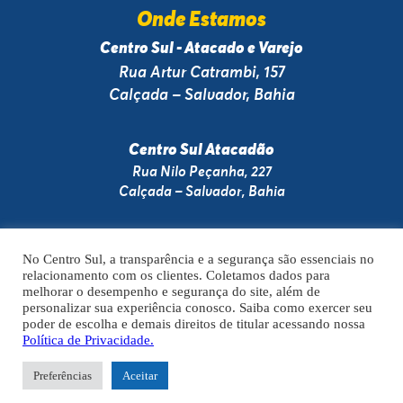
Onde Estamos
Centro Sul - Atacado e Varejo
Rua Artur Catrambi, 157
Calçada – Salvador, Bahia
Centro Sul Atacadão
Rua Nilo Peçanha, 227
Calçada – Salvador, Bahia
No Centro Sul, a transparência e a segurança são essenciais no
relacionamento com os clientes. Coletamos dados para
A VENDA E O CONSUMO DE BEBIDAS ALCOÓLICAS SÃO PROIBIDOS PARA
melhorar o desempenho e segurança do site, além de
MENORES DE 18 ANOS. BEBIDA ALCOÓLICA PODE CAUSAR DEPENDÊNCIA
personalizar sua experiência conosco. Saiba como exercer seu
QUÍMICA E, EM EXCESSO, PROVOCA GRAVES MALES À SAÚDE. BEBA COM
poder de escolha e demais direitos de titular acessando nossa
MODERAÇÃO.
Política de Privacidade.
Preferências
Aceitar
Preços, ofertas e condições exclusivas para internet e válidos durante o dia de hoje,
podendo sofrer alterações sem prévia notificação.