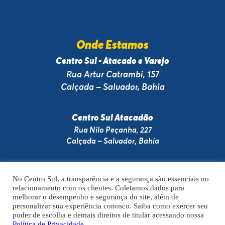
Onde Estamos
Centro Sul - Atacado e Varejo
Rua Artur Catrambi, 157
Calçada – Salvador, Bahia
Centro Sul Atacadão
Rua Nilo Peçanha, 227
Calçada – Salvador, Bahia
No Centro Sul, a transparência e a segurança são essenciais no
relacionamento com os clientes. Coletamos dados para
A VENDA E O CONSUMO DE BEBIDAS ALCOÓLICAS SÃO PROIBIDOS PARA
melhorar o desempenho e segurança do site, além de
MENORES DE 18 ANOS. BEBIDA ALCOÓLICA PODE CAUSAR DEPENDÊNCIA
personalizar sua experiência conosco. Saiba como exercer seu
QUÍMICA E, EM EXCESSO, PROVOCA GRAVES MALES À SAÚDE. BEBA COM
poder de escolha e demais direitos de titular acessando nossa
MODERAÇÃO.
Política de Privacidade.