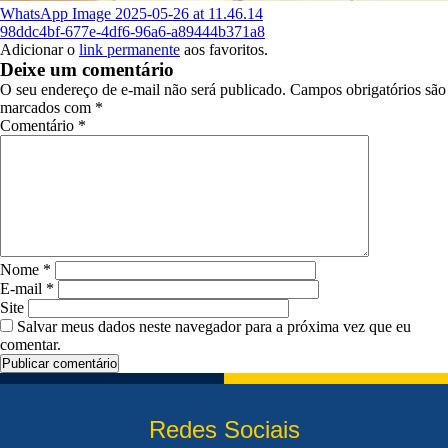
WhatsApp Image 2025-05-26 at 11.46.14
98ddc4bf-677e-4df6-96a6-a89444b371a8
Adicionar o
link permanente
aos favoritos.
Deixe um comentário
O seu endereço de e-mail não será publicado.
Campos obrigatórios são
marcados com
*
Comentário
*
Nome
*
E-mail
*
Site
Salvar meus dados neste navegador para a próxima vez que eu
comentar.
Redes Sociais