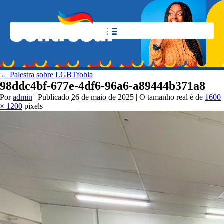
←
Palestra sobre LGBTfobia
98ddc4bf-677e-4df6-96a6-a89444b371a8
Por
admin
|
Publicado
26 de maio de 2025
|
O tamanho real é de
1600
× 1200
pixels