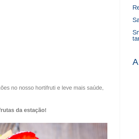
Re
Sa
Sn
ta
A
ões no nosso hortifruti e leve mais saúde,
frutas da estação!