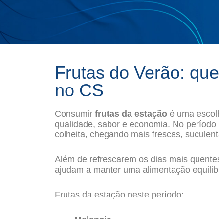
Frutas do Verão: que
no CS
Consumir
frutas da estação
é uma escolh
qualidade, sabor e economia. No período 
colheita, chegando mais frescas, suculen
Além de refrescarem os dias mais quentes
ajudam a manter uma alimentação equilib
Frutas da estação neste período: