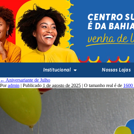
Institucional
Nossas Lojas
←
Aniversariante de Julho
Por
admin
|
Publicado
1 de agosto de 2025
|
O tamanho real é de
1600